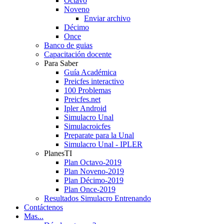
Octavo
Noveno
Enviar archivo
Décimo
Once
Banco de guias
Capacitación docente
Para Saber
Guía Académica
Preicfes interactivo
100 Problemas
Preicfes.net
Ipler Android
Simulacro Unal
Simulacroicfes
Preparate para la Unal
Simulacro Unal - IPLER
PlanesTI
Plan Octavo-2019
Plan Noveno-2019
Plan Décimo-2019
Plan Once-2019
Resultados Simulacro Entrenando
Contáctenos
Mas...