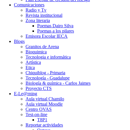
Comunicaciones
Radio y Tv
Revista institucional
Zona literaria
Poemas Dairo Silva
Poemas a los pilares
Emisora Escolar IECA
Blogs
Granitos de Arena
Bioquimica
Tecnologia e informática
Artística
Etica
Chiquiblog - Primaria
Tecnología - Guadalupe
Biología & química - Carlos Jaimes
Proyecto CTS
E-Le@rning
Aula virtual Chamilo
Aula virtual Moodle
Centro OVAS
Test-on-line
T8P1
Reportar actividades