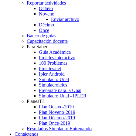
Reportar actividades
Octavo
Noveno
Enviar archivo
Décimo
Once
Banco de guias
Capacitación docente
Para Saber
Guía Académica
Preicfes interactivo
100 Problemas
Preicfes.net
Ipler Android
Simulacro Unal
Simulacroicfes
Preparate para la Unal
Simulacro Unal - IPLER
PlanesTI
Plan Octavo-2019
Plan Noveno-2019
Plan Décimo-2019
Plan Once-2019
Resultados Simulacro Entrenando
Contáctenos