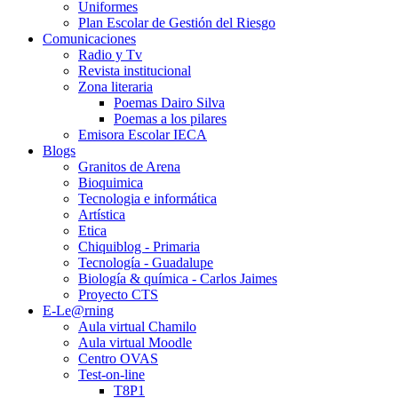
Uniformes
Plan Escolar de Gestión del Riesgo
Comunicaciones
Radio y Tv
Revista institucional
Zona literaria
Poemas Dairo Silva
Poemas a los pilares
Emisora Escolar IECA
Blogs
Granitos de Arena
Bioquimica
Tecnologia e informática
Artística
Etica
Chiquiblog - Primaria
Tecnología - Guadalupe
Biología & química - Carlos Jaimes
Proyecto CTS
E-Le@rning
Aula virtual Chamilo
Aula virtual Moodle
Centro OVAS
Test-on-line
T8P1