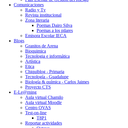
Comunicaciones
Radio y Tv
Revista institucional
Zona literaria
Poemas Dairo Silva
Poemas a los pilares
Emisora Escolar IECA
Blogs
Granitos de Arena
Bioquimica
Tecnologia e informática
Artística
Etica
Chiquiblog - Primaria
Tecnología - Guadalupe
Biología & química - Carlos Jaimes
Proyecto CTS
E-Le@rning
Aula virtual Chamilo
Aula virtual Moodle
Centro OVAS
Test-on-line
T8P1
Reportar actividades