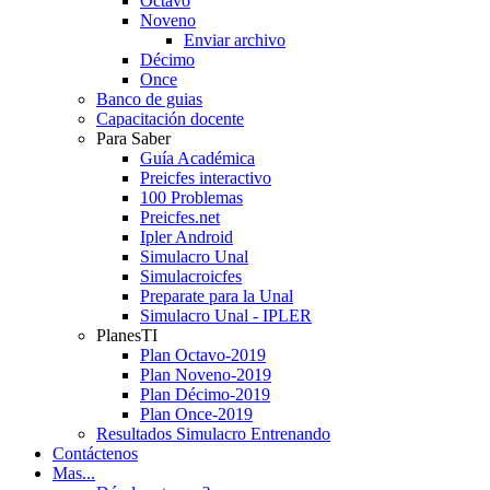
Octavo
Noveno
Enviar archivo
Décimo
Once
Banco de guias
Capacitación docente
Para Saber
Guía Académica
Preicfes interactivo
100 Problemas
Preicfes.net
Ipler Android
Simulacro Unal
Simulacroicfes
Preparate para la Unal
Simulacro Unal - IPLER
PlanesTI
Plan Octavo-2019
Plan Noveno-2019
Plan Décimo-2019
Plan Once-2019
Resultados Simulacro Entrenando
Contáctenos
Mas...