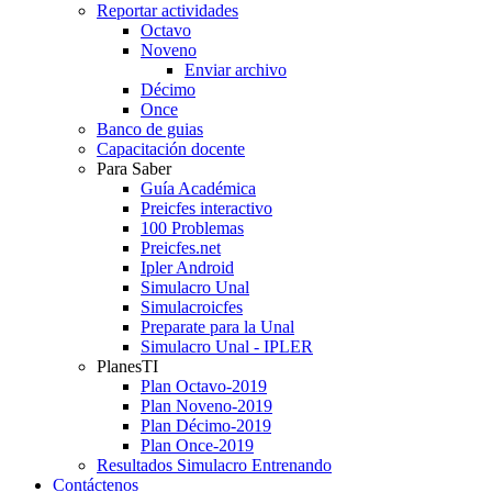
Reportar actividades
Octavo
Noveno
Enviar archivo
Décimo
Once
Banco de guias
Capacitación docente
Para Saber
Guía Académica
Preicfes interactivo
100 Problemas
Preicfes.net
Ipler Android
Simulacro Unal
Simulacroicfes
Preparate para la Unal
Simulacro Unal - IPLER
PlanesTI
Plan Octavo-2019
Plan Noveno-2019
Plan Décimo-2019
Plan Once-2019
Resultados Simulacro Entrenando
Contáctenos