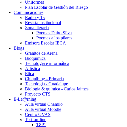
Uniformes
Plan Escolar de Gestión del Riesgo
Comunicaciones
Radio y Tv
Revista institucional
Zona literaria
Poemas Dairo Silva
Poemas a los pilares
Emisora Escolar IECA
Blogs
Granitos de Arena
Bioquimica
Tecnologia e informática
Artística
Etica
Chiquiblog - Primaria
Tecnología - Guadalupe
Biología & química - Carlos Jaimes
Proyecto CTS
E-Le@rning
Aula virtual Chamilo
Aula virtual Moodle
Centro OVAS
Test-on-line
T8P1