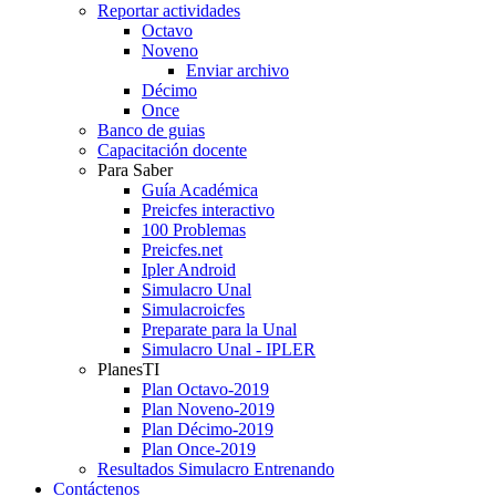
Reportar actividades
Octavo
Noveno
Enviar archivo
Décimo
Once
Banco de guias
Capacitación docente
Para Saber
Guía Académica
Preicfes interactivo
100 Problemas
Preicfes.net
Ipler Android
Simulacro Unal
Simulacroicfes
Preparate para la Unal
Simulacro Unal - IPLER
PlanesTI
Plan Octavo-2019
Plan Noveno-2019
Plan Décimo-2019
Plan Once-2019
Resultados Simulacro Entrenando
Contáctenos