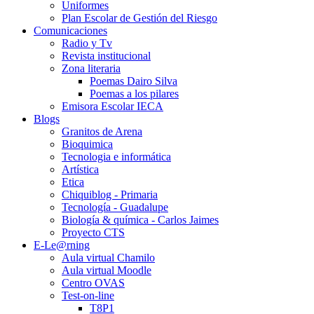
Uniformes
Plan Escolar de Gestión del Riesgo
Comunicaciones
Radio y Tv
Revista institucional
Zona literaria
Poemas Dairo Silva
Poemas a los pilares
Emisora Escolar IECA
Blogs
Granitos de Arena
Bioquimica
Tecnologia e informática
Artística
Etica
Chiquiblog - Primaria
Tecnología - Guadalupe
Biología & química - Carlos Jaimes
Proyecto CTS
E-Le@rning
Aula virtual Chamilo
Aula virtual Moodle
Centro OVAS
Test-on-line
T8P1