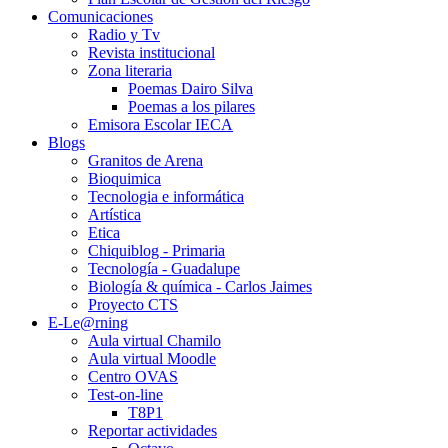
Comunicaciones
Radio y Tv
Revista institucional
Zona literaria
Poemas Dairo Silva
Poemas a los pilares
Emisora Escolar IECA
Blogs
Granitos de Arena
Bioquimica
Tecnologia e informática
Artística
Etica
Chiquiblog - Primaria
Tecnología - Guadalupe
Biología & química - Carlos Jaimes
Proyecto CTS
E-Le@rning
Aula virtual Chamilo
Aula virtual Moodle
Centro OVAS
Test-on-line
T8P1
Reportar actividades