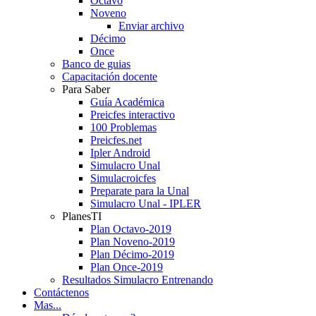
Octavo
Noveno
Enviar archivo
Décimo
Once
Banco de guias
Capacitación docente
Para Saber
Guía Académica
Preicfes interactivo
100 Problemas
Preicfes.net
Ipler Android
Simulacro Unal
Simulacroicfes
Preparate para la Unal
Simulacro Unal - IPLER
PlanesTI
Plan Octavo-2019
Plan Noveno-2019
Plan Décimo-2019
Plan Once-2019
Resultados Simulacro Entrenando
Contáctenos
Mas...