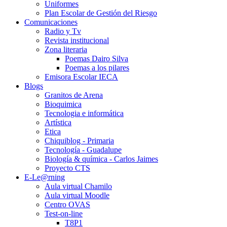
Uniformes
Plan Escolar de Gestión del Riesgo
Comunicaciones
Radio y Tv
Revista institucional
Zona literaria
Poemas Dairo Silva
Poemas a los pilares
Emisora Escolar IECA
Blogs
Granitos de Arena
Bioquimica
Tecnologia e informática
Artística
Etica
Chiquiblog - Primaria
Tecnología - Guadalupe
Biología & química - Carlos Jaimes
Proyecto CTS
E-Le@rning
Aula virtual Chamilo
Aula virtual Moodle
Centro OVAS
Test-on-line
T8P1