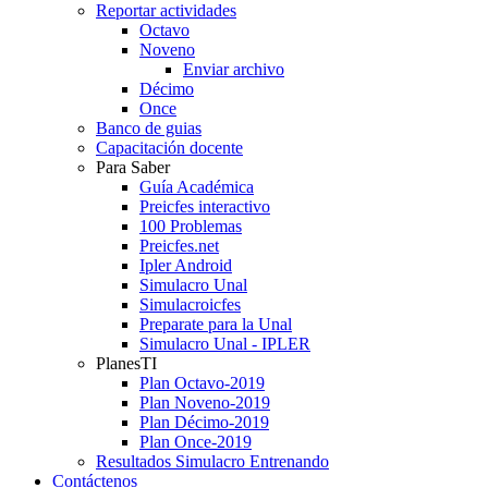
Reportar actividades
Octavo
Noveno
Enviar archivo
Décimo
Once
Banco de guias
Capacitación docente
Para Saber
Guía Académica
Preicfes interactivo
100 Problemas
Preicfes.net
Ipler Android
Simulacro Unal
Simulacroicfes
Preparate para la Unal
Simulacro Unal - IPLER
PlanesTI
Plan Octavo-2019
Plan Noveno-2019
Plan Décimo-2019
Plan Once-2019
Resultados Simulacro Entrenando
Contáctenos