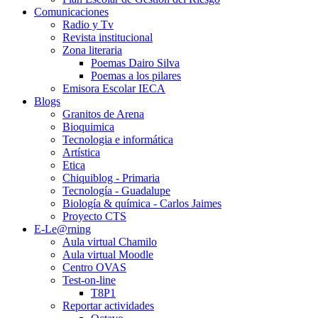
Comunicaciones
Radio y Tv
Revista institucional
Zona literaria
Poemas Dairo Silva
Poemas a los pilares
Emisora Escolar IECA
Blogs
Granitos de Arena
Bioquimica
Tecnologia e informática
Artística
Etica
Chiquiblog - Primaria
Tecnología - Guadalupe
Biología & química - Carlos Jaimes
Proyecto CTS
E-Le@rning
Aula virtual Chamilo
Aula virtual Moodle
Centro OVAS
Test-on-line
T8P1
Reportar actividades