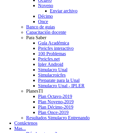
Octavo
Noveno
Enviar archivo
Décimo
Once
Banco de guias
Capacitación docente
Para Saber
Guía Académica
Preicfes interactivo
100 Problemas
Preicfes.net
Ipler Android
Simulacro Unal
Simulacroicfes
Preparate para la Unal
Simulacro Unal - IPLER
PlanesTI
Plan Octavo-2019
Plan Noveno-2019
Plan Décimo-2019
Plan Once-2019
Resultados Simulacro Entrenando
Contáctenos
Mas...