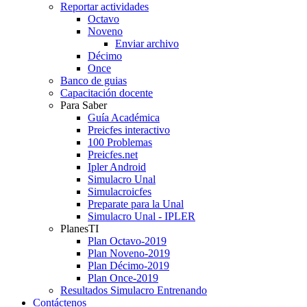
Reportar actividades
Octavo
Noveno
Enviar archivo
Décimo
Once
Banco de guias
Capacitación docente
Para Saber
Guía Académica
Preicfes interactivo
100 Problemas
Preicfes.net
Ipler Android
Simulacro Unal
Simulacroicfes
Preparate para la Unal
Simulacro Unal - IPLER
PlanesTI
Plan Octavo-2019
Plan Noveno-2019
Plan Décimo-2019
Plan Once-2019
Resultados Simulacro Entrenando
Contáctenos