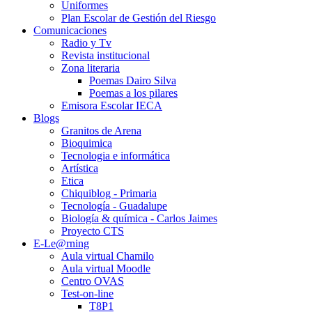
Uniformes
Plan Escolar de Gestión del Riesgo
Comunicaciones
Radio y Tv
Revista institucional
Zona literaria
Poemas Dairo Silva
Poemas a los pilares
Emisora Escolar IECA
Blogs
Granitos de Arena
Bioquimica
Tecnologia e informática
Artística
Etica
Chiquiblog - Primaria
Tecnología - Guadalupe
Biología & química - Carlos Jaimes
Proyecto CTS
E-Le@rning
Aula virtual Chamilo
Aula virtual Moodle
Centro OVAS
Test-on-line
T8P1