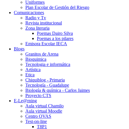
Uniformes
Plan Escolar de Gestión del Riesgo
Comunicaciones
Radio y Tv
Revista institucional
Zona literaria
Poemas Dairo Silva
Poemas a los pilares
Emisora Escolar IECA
Blogs
Granitos de Arena
Bioquimica
Tecnologia e informática
Artística
Etica
Chiquiblog - Primaria
Tecnología - Guadalupe
Biología & química - Carlos Jaimes
Proyecto CTS
E-Le@rning
Aula virtual Chamilo
Aula virtual Moodle
Centro OVAS
Test-on-line
T8P1