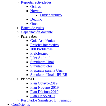
Reportar actividades
Octavo
Noveno
Enviar archivo
Décimo
Once
Banco de guias
Capacitación docente
Para Saber
Guía Académica
Preicfes interactivo
100 Problemas
Preicfes.net
Ipler Android
Simulacro Unal
Simulacroicfes
Preparate para la Unal
Simulacro Unal - IPLER
PlanesTI
Plan Octavo-2019
Plan Noveno-2019
Plan Décimo-2019
Plan Once-2019
Resultados Simulacro Entrenando
Contáctenos