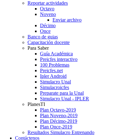
Reportar actividades
Octavo
Noveno
Enviar archivo
Décimo
Once
Banco de guias
Capacitación docente
Para Saber
Guía Académica
Preicfes interactivo
100 Problemas
Preicfes.net
Ipler Android
Simulacro Unal
Simulacroicfes
Preparate para la Unal
Simulacro Unal - IPLER
PlanesTI
Plan Octavo-2019
Plan Noveno-2019
Plan Décimo-2019
Plan Once-2019
Resultados Simulacro Entrenando
Contáctenos