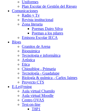
Uniformes
Plan Escolar de Gestión del Riesgo
Comunicaciones
Radio y Tv
Revista institucional
Zona literaria
Poemas Dairo Silva
Poemas a los pilares
Emisora Escolar IECA
Blogs
Granitos de Arena
Bioquimica
Tecnologia e informática
Artística
Etica
Chiquiblog - Primaria
Tecnología - Guadalupe
Biología & química - Carlos Jaimes
Proyecto CTS
E-Le@rning
Aula virtual Chamilo
Aula virtual Moodle
Centro OVAS
Test-on-line
T8P1