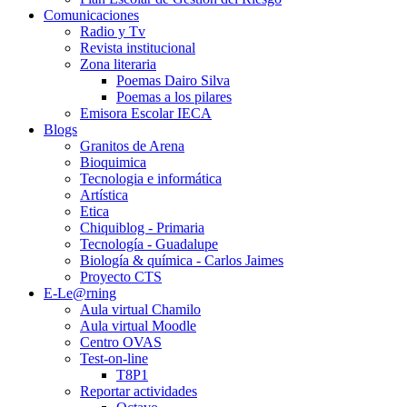
Comunicaciones
Radio y Tv
Revista institucional
Zona literaria
Poemas Dairo Silva
Poemas a los pilares
Emisora Escolar IECA
Blogs
Granitos de Arena
Bioquimica
Tecnologia e informática
Artística
Etica
Chiquiblog - Primaria
Tecnología - Guadalupe
Biología & química - Carlos Jaimes
Proyecto CTS
E-Le@rning
Aula virtual Chamilo
Aula virtual Moodle
Centro OVAS
Test-on-line
T8P1
Reportar actividades