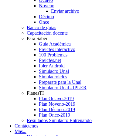
Octavo
Noveno
Enviar archivo
Décimo
Once
Banco de guias
Capacitación docente
Para Saber
Guía Académica
Preicfes interactivo
100 Problemas
Preicfes.net
Ipler Android
Simulacro Unal
Simulacroicfes
Preparate para la Unal
Simulacro Unal - IPLER
PlanesTI
Plan Octavo-2019
Plan Noveno-2019
Plan Décimo-2019
Plan Once-2019
Resultados Simulacro Entrenando
Contáctenos
Mas...