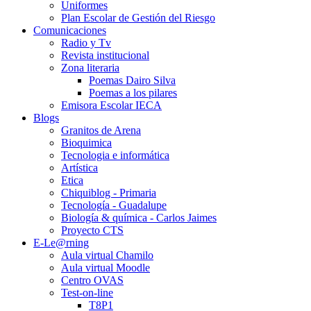
Uniformes
Plan Escolar de Gestión del Riesgo
Comunicaciones
Radio y Tv
Revista institucional
Zona literaria
Poemas Dairo Silva
Poemas a los pilares
Emisora Escolar IECA
Blogs
Granitos de Arena
Bioquimica
Tecnologia e informática
Artística
Etica
Chiquiblog - Primaria
Tecnología - Guadalupe
Biología & química - Carlos Jaimes
Proyecto CTS
E-Le@rning
Aula virtual Chamilo
Aula virtual Moodle
Centro OVAS
Test-on-line
T8P1