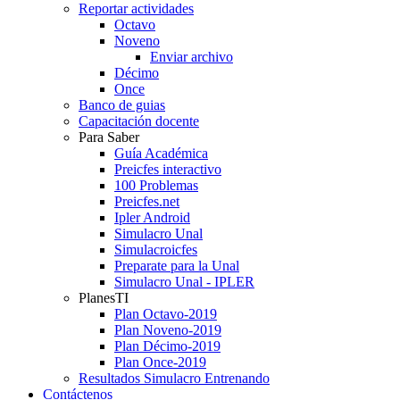
Reportar actividades
Octavo
Noveno
Enviar archivo
Décimo
Once
Banco de guias
Capacitación docente
Para Saber
Guía Académica
Preicfes interactivo
100 Problemas
Preicfes.net
Ipler Android
Simulacro Unal
Simulacroicfes
Preparate para la Unal
Simulacro Unal - IPLER
PlanesTI
Plan Octavo-2019
Plan Noveno-2019
Plan Décimo-2019
Plan Once-2019
Resultados Simulacro Entrenando
Contáctenos