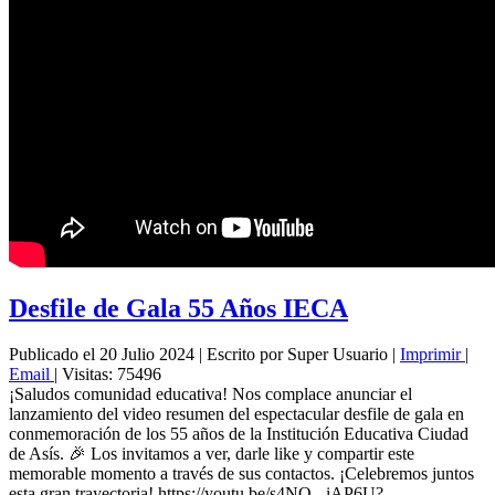
Desfile de Gala 55 Años IECA
Publicado el 20 Julio 2024
|
Escrito por Super Usuario
|
Imprimir
|
Email
|
Visitas: 75496
¡Saludos comunidad educativa! Nos complace anunciar el
lanzamiento del video resumen del espectacular desfile de gala en
conmemoración de los 55 años de la Institución Educativa Ciudad
de Asís. 🎉 Los invitamos a ver, darle like y compartir este
memorable momento a través de sus contactos. ¡Celebremos juntos
esta gran trayectoria! https://youtu.be/s4NQ-_iAP6U?