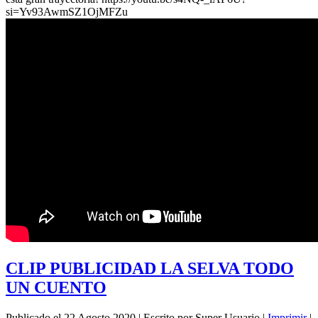
si=Yv93AwmSZ1OjMFZu
CLIP PUBLICIDAD LA SELVA TODO
UN CUENTO
Publicado el 22 Agosto 2020
|
Escrito por Super Usuario
|
Imprimir
|