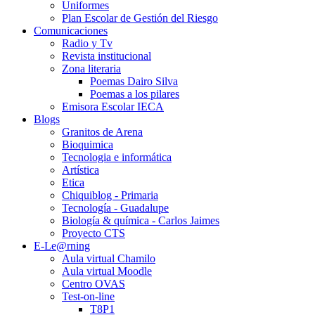
Uniformes
Plan Escolar de Gestión del Riesgo
Comunicaciones
Radio y Tv
Revista institucional
Zona literaria
Poemas Dairo Silva
Poemas a los pilares
Emisora Escolar IECA
Blogs
Granitos de Arena
Bioquimica
Tecnologia e informática
Artística
Etica
Chiquiblog - Primaria
Tecnología - Guadalupe
Biología & química - Carlos Jaimes
Proyecto CTS
E-Le@rning
Aula virtual Chamilo
Aula virtual Moodle
Centro OVAS
Test-on-line
T8P1