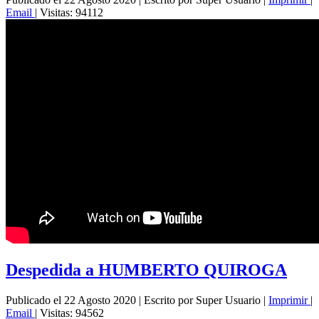
Email
|
Visitas: 94112
Despedida a HUMBERTO QUIROGA
Publicado el 22 Agosto 2020
|
Escrito por Super Usuario
|
Imprimir
|
Email
|
Visitas: 94562