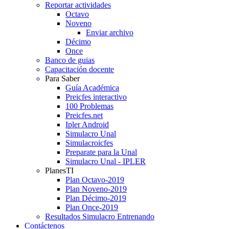
Reportar actividades
Octavo
Noveno
Enviar archivo
Décimo
Once
Banco de guias
Capacitación docente
Para Saber
Guía Académica
Preicfes interactivo
100 Problemas
Preicfes.net
Ipler Android
Simulacro Unal
Simulacroicfes
Preparate para la Unal
Simulacro Unal - IPLER
PlanesTI
Plan Octavo-2019
Plan Noveno-2019
Plan Décimo-2019
Plan Once-2019
Resultados Simulacro Entrenando
Contáctenos