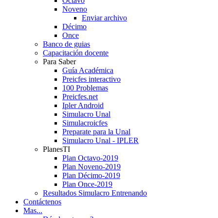
Octavo
Noveno
Enviar archivo
Décimo
Once
Banco de guias
Capacitación docente
Para Saber
Guía Académica
Preicfes interactivo
100 Problemas
Preicfes.net
Ipler Android
Simulacro Unal
Simulacroicfes
Preparate para la Unal
Simulacro Unal - IPLER
PlanesTI
Plan Octavo-2019
Plan Noveno-2019
Plan Décimo-2019
Plan Once-2019
Resultados Simulacro Entrenando
Contáctenos
Mas...