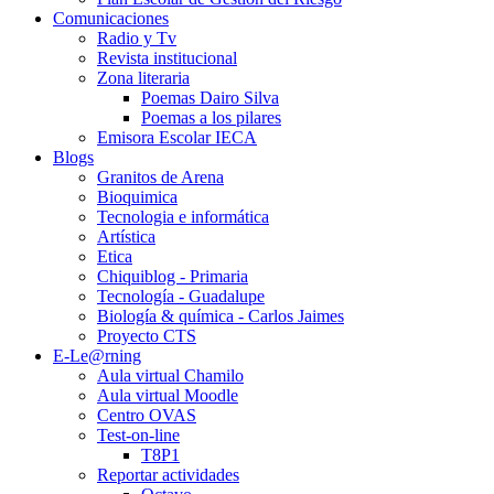
Comunicaciones
Radio y Tv
Revista institucional
Zona literaria
Poemas Dairo Silva
Poemas a los pilares
Emisora Escolar IECA
Blogs
Granitos de Arena
Bioquimica
Tecnologia e informática
Artística
Etica
Chiquiblog - Primaria
Tecnología - Guadalupe
Biología & química - Carlos Jaimes
Proyecto CTS
E-Le@rning
Aula virtual Chamilo
Aula virtual Moodle
Centro OVAS
Test-on-line
T8P1
Reportar actividades