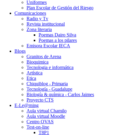
Uniformes
Plan Escolar de Gestión del Riesgo
Comunicaciones
Radio y Tv
Revista institucional
Zona literaria
Poemas Dairo Silva
Poemas a los pilares
Emisora Escolar IECA
Blogs
Granitos de Arena
Bioquimica
Tecnologia e informática
Artística
Etica
Chiquiblog - Primaria
Tecnología - Guadalupe
Biología & química - Carlos Jaimes
Proyecto CTS
E-Le@rning
Aula virtual Chamilo
Aula virtual Moodle
Centro OVAS
Test-on-line
T8P1