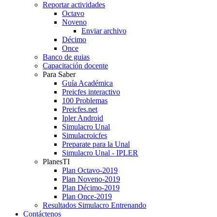
Reportar actividades
Octavo
Noveno
Enviar archivo
Décimo
Once
Banco de guias
Capacitación docente
Para Saber
Guía Académica
Preicfes interactivo
100 Problemas
Preicfes.net
Ipler Android
Simulacro Unal
Simulacroicfes
Preparate para la Unal
Simulacro Unal - IPLER
PlanesTI
Plan Octavo-2019
Plan Noveno-2019
Plan Décimo-2019
Plan Once-2019
Resultados Simulacro Entrenando
Contáctenos