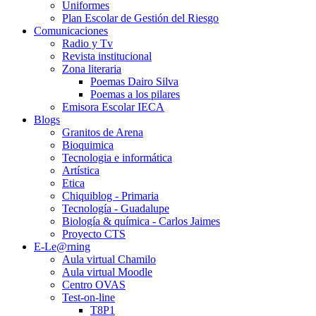
Uniformes
Plan Escolar de Gestión del Riesgo
Comunicaciones
Radio y Tv
Revista institucional
Zona literaria
Poemas Dairo Silva
Poemas a los pilares
Emisora Escolar IECA
Blogs
Granitos de Arena
Bioquimica
Tecnologia e informática
Artística
Etica
Chiquiblog - Primaria
Tecnología - Guadalupe
Biología & química - Carlos Jaimes
Proyecto CTS
E-Le@rning
Aula virtual Chamilo
Aula virtual Moodle
Centro OVAS
Test-on-line
T8P1