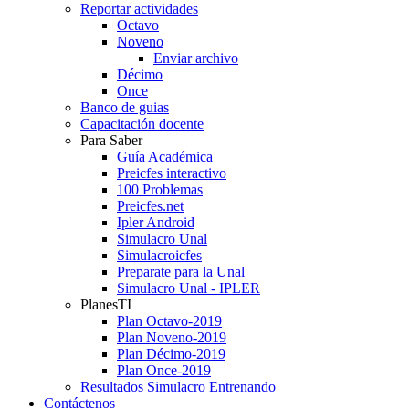
Reportar actividades
Octavo
Noveno
Enviar archivo
Décimo
Once
Banco de guias
Capacitación docente
Para Saber
Guía Académica
Preicfes interactivo
100 Problemas
Preicfes.net
Ipler Android
Simulacro Unal
Simulacroicfes
Preparate para la Unal
Simulacro Unal - IPLER
PlanesTI
Plan Octavo-2019
Plan Noveno-2019
Plan Décimo-2019
Plan Once-2019
Resultados Simulacro Entrenando
Contáctenos