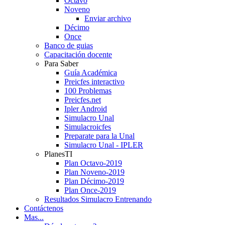
Octavo
Noveno
Enviar archivo
Décimo
Once
Banco de guias
Capacitación docente
Para Saber
Guía Académica
Preicfes interactivo
100 Problemas
Preicfes.net
Ipler Android
Simulacro Unal
Simulacroicfes
Preparate para la Unal
Simulacro Unal - IPLER
PlanesTI
Plan Octavo-2019
Plan Noveno-2019
Plan Décimo-2019
Plan Once-2019
Resultados Simulacro Entrenando
Contáctenos
Mas...