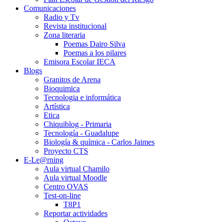
Comunicaciones
Radio y Tv
Revista institucional
Zona literaria
Poemas Dairo Silva
Poemas a los pilares
Emisora Escolar IECA
Blogs
Granitos de Arena
Bioquimica
Tecnologia e informática
Artística
Etica
Chiquiblog - Primaria
Tecnología - Guadalupe
Biología & química - Carlos Jaimes
Proyecto CTS
E-Le@rning
Aula virtual Chamilo
Aula virtual Moodle
Centro OVAS
Test-on-line
T8P1
Reportar actividades