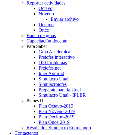
Reportar actividades
Octavo
Noveno
Enviar archivo
Décimo
Once
Banco de guias
Capacitación docente
Para Saber
Guía Académica
Preicfes interactivo
100 Problemas
Preicfes.net
Ipler Android
Simulacro Unal
Simulacroicfes
Preparate para la Unal
Simulacro Unal - IPLER
PlanesTI
Plan Octavo-2019
Plan Noveno-2019
Plan Décimo-2019
Plan Once-2019
Resultados Simulacro Entrenando
Contáctenos