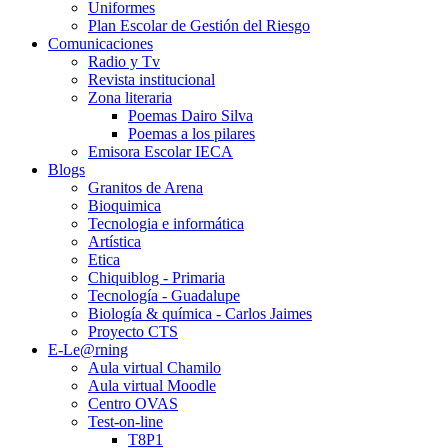
Uniformes
Plan Escolar de Gestión del Riesgo
Comunicaciones
Radio y Tv
Revista institucional
Zona literaria
Poemas Dairo Silva
Poemas a los pilares
Emisora Escolar IECA
Blogs
Granitos de Arena
Bioquimica
Tecnologia e informática
Artística
Etica
Chiquiblog - Primaria
Tecnología - Guadalupe
Biología & química - Carlos Jaimes
Proyecto CTS
E-Le@rning
Aula virtual Chamilo
Aula virtual Moodle
Centro OVAS
Test-on-line
T8P1