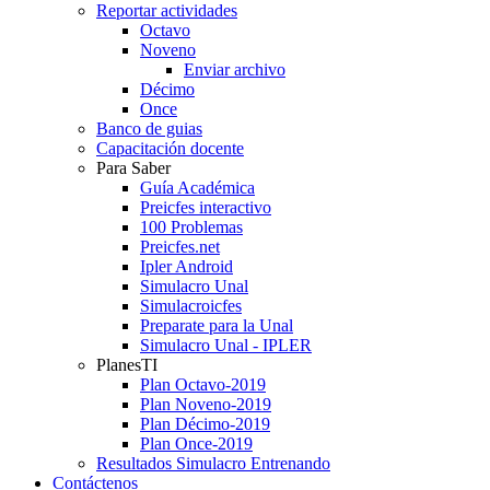
Reportar actividades
Octavo
Noveno
Enviar archivo
Décimo
Once
Banco de guias
Capacitación docente
Para Saber
Guía Académica
Preicfes interactivo
100 Problemas
Preicfes.net
Ipler Android
Simulacro Unal
Simulacroicfes
Preparate para la Unal
Simulacro Unal - IPLER
PlanesTI
Plan Octavo-2019
Plan Noveno-2019
Plan Décimo-2019
Plan Once-2019
Resultados Simulacro Entrenando
Contáctenos