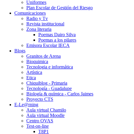
Uniformes
Plan Escolar de Gestión del Riesgo
Comunicaciones
Radio y Tv
Revista institucional
Zona literaria
Poemas Dairo Silva
Poemas a los pilares
Emisora Escolar IECA
Blogs
Granitos de Arena
Bioquimica
Tecnologia e informática
Artística
Etica
Chiquiblog - Primaria
Tecnología - Guadalupe
Biología & química - Carlos Jaimes
Proyecto CTS
E-Le@rning
Aula virtual Chamilo
Aula virtual Moodle
Centro OVAS
Test-on-line
T8P1