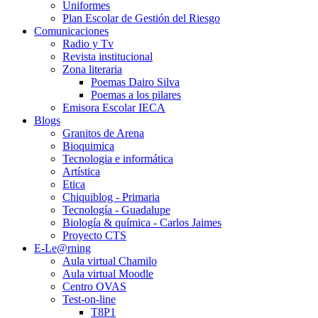
Uniformes
Plan Escolar de Gestión del Riesgo
Comunicaciones
Radio y Tv
Revista institucional
Zona literaria
Poemas Dairo Silva
Poemas a los pilares
Emisora Escolar IECA
Blogs
Granitos de Arena
Bioquimica
Tecnologia e informática
Artística
Etica
Chiquiblog - Primaria
Tecnología - Guadalupe
Biología & química - Carlos Jaimes
Proyecto CTS
E-Le@rning
Aula virtual Chamilo
Aula virtual Moodle
Centro OVAS
Test-on-line
T8P1