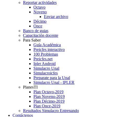
Reportar actividades
Octavo
Noveno
Enviar archivo
Décimo
Once
Banco de guias
Capacitación docente
Para Saber
Guía Académica
Preicfes interactivo
100 Problemas
Preicfes.net
Ipler Android
Simulacro Unal
Simulacroicfes
Preparate para la Unal
Simulacro Unal - IPLER
PlanesTI
Plan Octavo-2019
Plan Noveno-2019
Plan Décimo-2019
Plan Once-2019
Resultados Simulacro Entrenando
Contáctenos