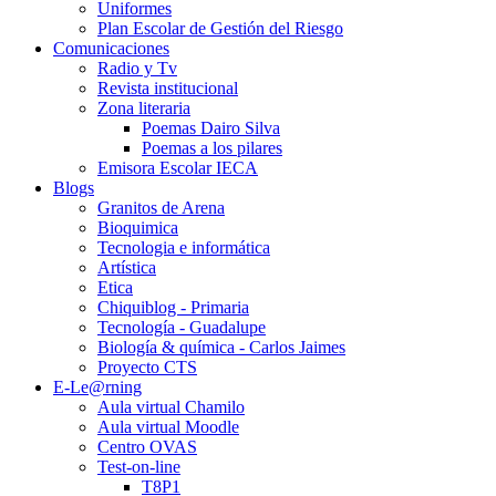
Uniformes
Plan Escolar de Gestión del Riesgo
Comunicaciones
Radio y Tv
Revista institucional
Zona literaria
Poemas Dairo Silva
Poemas a los pilares
Emisora Escolar IECA
Blogs
Granitos de Arena
Bioquimica
Tecnologia e informática
Artística
Etica
Chiquiblog - Primaria
Tecnología - Guadalupe
Biología & química - Carlos Jaimes
Proyecto CTS
E-Le@rning
Aula virtual Chamilo
Aula virtual Moodle
Centro OVAS
Test-on-line
T8P1