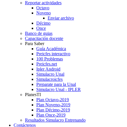
Reportar actividades
Octavo
Noveno
Enviar archivo
Décimo
Once
Banco de guias
Capacitación docente
Para Saber
Guía Académica
Preicfes interactivo
100 Problemas
Preicfes.net
Ipler Android
Simulacro Unal
Simulacroicfes
Preparate para la Unal
Simulacro Unal - IPLER
PlanesTI
Plan Octavo-2019
Plan Noveno-2019
Plan Décimo-2019
Plan Once-2019
Resultados Simulacro Entrenando
Contáctenos