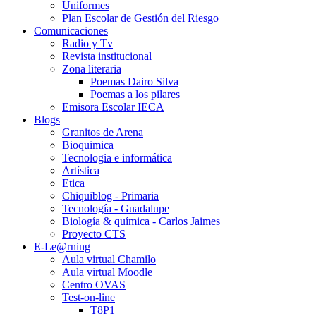
Uniformes
Plan Escolar de Gestión del Riesgo
Comunicaciones
Radio y Tv
Revista institucional
Zona literaria
Poemas Dairo Silva
Poemas a los pilares
Emisora Escolar IECA
Blogs
Granitos de Arena
Bioquimica
Tecnologia e informática
Artística
Etica
Chiquiblog - Primaria
Tecnología - Guadalupe
Biología & química - Carlos Jaimes
Proyecto CTS
E-Le@rning
Aula virtual Chamilo
Aula virtual Moodle
Centro OVAS
Test-on-line
T8P1