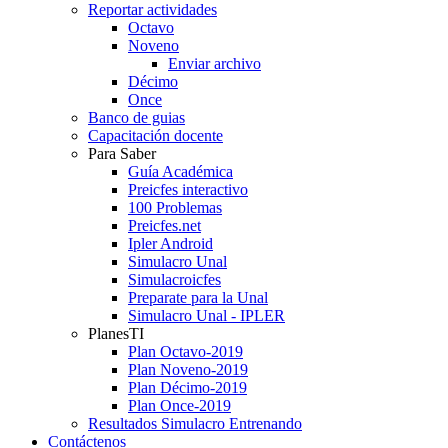
Reportar actividades
Octavo
Noveno
Enviar archivo
Décimo
Once
Banco de guias
Capacitación docente
Para Saber
Guía Académica
Preicfes interactivo
100 Problemas
Preicfes.net
Ipler Android
Simulacro Unal
Simulacroicfes
Preparate para la Unal
Simulacro Unal - IPLER
PlanesTI
Plan Octavo-2019
Plan Noveno-2019
Plan Décimo-2019
Plan Once-2019
Resultados Simulacro Entrenando
Contáctenos