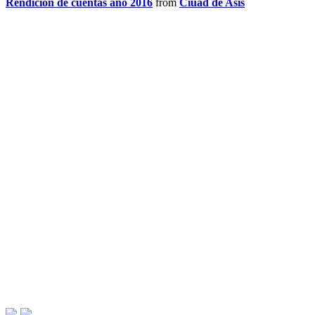
Rendicion de cuentas año 2016
from
Ciuad de Asis