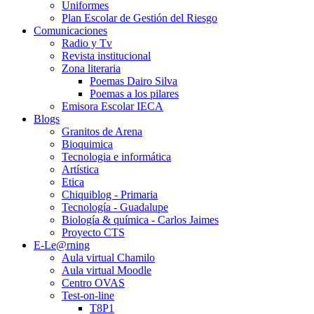
Uniformes
Plan Escolar de Gestión del Riesgo
Comunicaciones
Radio y Tv
Revista institucional
Zona literaria
Poemas Dairo Silva
Poemas a los pilares
Emisora Escolar IECA
Blogs
Granitos de Arena
Bioquimica
Tecnologia e informática
Artística
Etica
Chiquiblog - Primaria
Tecnología - Guadalupe
Biología & química - Carlos Jaimes
Proyecto CTS
E-Le@rning
Aula virtual Chamilo
Aula virtual Moodle
Centro OVAS
Test-on-line
T8P1