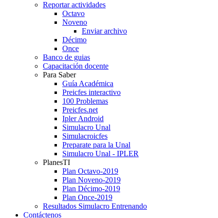
Reportar actividades
Octavo
Noveno
Enviar archivo
Décimo
Once
Banco de guias
Capacitación docente
Para Saber
Guía Académica
Preicfes interactivo
100 Problemas
Preicfes.net
Ipler Android
Simulacro Unal
Simulacroicfes
Preparate para la Unal
Simulacro Unal - IPLER
PlanesTI
Plan Octavo-2019
Plan Noveno-2019
Plan Décimo-2019
Plan Once-2019
Resultados Simulacro Entrenando
Contáctenos