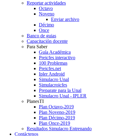
Reportar actividades
Octavo
Noveno
Enviar archivo
Décimo
Once
Banco de guias
Capacitación docente
Para Saber
Guía Académica
Preicfes interactivo
100 Problemas
Preicfes.net
Ipler Android
Simulacro Unal
Simulacroicfes
Preparate para la Unal
Simulacro Unal - IPLER
PlanesTI
Plan Octavo-2019
Plan Noveno-2019
Plan Décimo-2019
Plan Once-2019
Resultados Simulacro Entrenando
Contáctenos