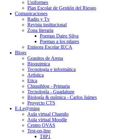
Uniformes
Plan Escolar de Gestión del Riesgo
Comunicaciones
Radio y Tv
Revista institucional
Zona literaria
Poemas Dairo Silva
Poemas a los pilares
Emisora Escolar IECA
Blogs
Granitos de Arena
Bioquimica
Tecnologia e informática
Artística
Etica
Chiquiblog - Primaria
Tecnología - Guadalupe
Biología & química - Carlos Jaimes
Proyecto CTS
E-Le@rning
Aula virtual Chamilo
Aula virtual Moodle
Centro OVAS
Test-on-line
T8P1