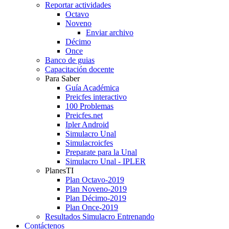
Reportar actividades
Octavo
Noveno
Enviar archivo
Décimo
Once
Banco de guias
Capacitación docente
Para Saber
Guía Académica
Preicfes interactivo
100 Problemas
Preicfes.net
Ipler Android
Simulacro Unal
Simulacroicfes
Preparate para la Unal
Simulacro Unal - IPLER
PlanesTI
Plan Octavo-2019
Plan Noveno-2019
Plan Décimo-2019
Plan Once-2019
Resultados Simulacro Entrenando
Contáctenos