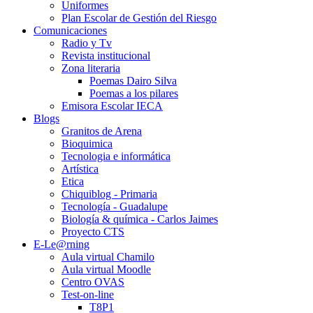
Uniformes
Plan Escolar de Gestión del Riesgo
Comunicaciones
Radio y Tv
Revista institucional
Zona literaria
Poemas Dairo Silva
Poemas a los pilares
Emisora Escolar IECA
Blogs
Granitos de Arena
Bioquimica
Tecnologia e informática
Artística
Etica
Chiquiblog - Primaria
Tecnología - Guadalupe
Biología & química - Carlos Jaimes
Proyecto CTS
E-Le@rning
Aula virtual Chamilo
Aula virtual Moodle
Centro OVAS
Test-on-line
T8P1