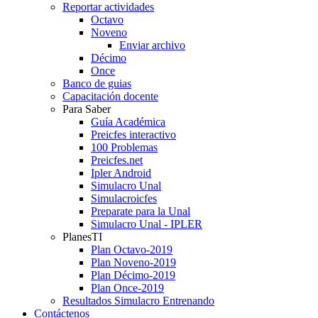
Reportar actividades
Octavo
Noveno
Enviar archivo
Décimo
Once
Banco de guias
Capacitación docente
Para Saber
Guía Académica
Preicfes interactivo
100 Problemas
Preicfes.net
Ipler Android
Simulacro Unal
Simulacroicfes
Preparate para la Unal
Simulacro Unal - IPLER
PlanesTI
Plan Octavo-2019
Plan Noveno-2019
Plan Décimo-2019
Plan Once-2019
Resultados Simulacro Entrenando
Contáctenos