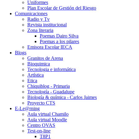
Uniformes
Plan Escolar de Gestión del Riesgo
Comunicaciones
Radio y Tv
Revista institucional
Zona literaria
Poemas Dairo Silva
Poemas a los pilares
Emisora Escolar IECA
Blogs
Granitos de Arena
Bioquimica
Tecnologia e informática
Artística
Etica
Chiquiblog - Primaria
Tecnología - Guadalupe
Biología & química - Carlos Jaimes
Proyecto CTS
E-Le@rning
Aula virtual Chamilo
Aula virtual Moodle
Centro OVAS
Test-on-line
T8P1