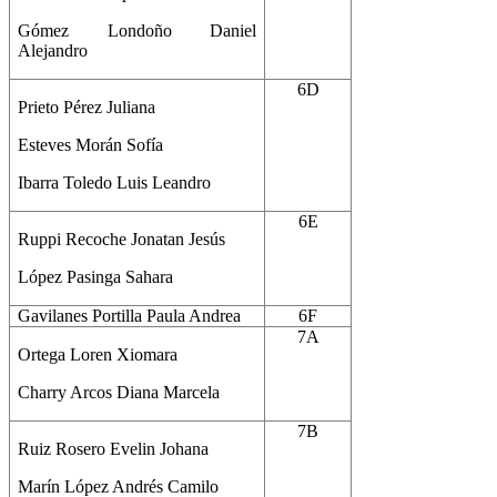
Gómez Londoño Daniel
Alejandro
6D
Prieto Pérez Juliana
Esteves Morán Sofía
Ibarra Toledo Luis Leandro
6E
Ruppi Recoche Jonatan Jesús
López Pasinga Sahara
Gavilanes Portilla Paula Andrea
6F
7A
Ortega Loren Xiomara
Charry Arcos Diana Marcela
7B
Ruiz Rosero Evelin Johana
Marín López Andrés Camilo