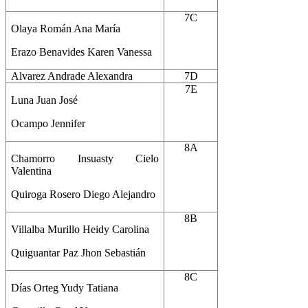
7C
Olaya Román Ana María
Erazo Benavides Karen Vanessa
Alvarez Andrade Alexandra
7D
7E
Luna Juan José
Ocampo Jennifer
8A
Chamorro Insuasty Cielo
Valentina
Quiroga Rosero Diego Alejandro
8B
Villalba Murillo Heidy Carolina
Quiguantar Paz Jhon Sebastián
8C
Días Orteg Yudy Tatiana