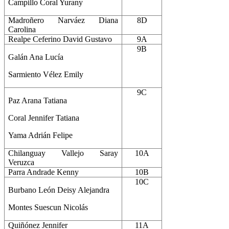
Campillo Coral Yurany
Madroñero Narváez Diana
8D
Carolina
Realpe Ceferino David Gustavo
9A
9B
Galán Ana Lucía
Sarmiento Vélez Emily
9C
Paz Arana Tatiana
Coral Jennifer Tatiana
Yama Adrián Felipe
Chilanguay Vallejo Saray
10A
Veruzca
Parra Andrade Kenny
10B
10C
Burbano León Deisy Alejandra
Montes Suescun Nicolás
Quiñónez Jennifer
11A