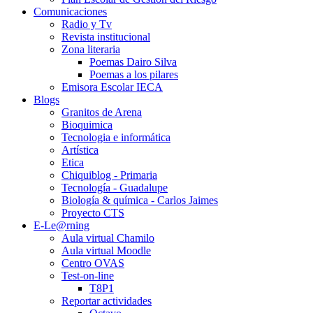
Comunicaciones
Radio y Tv
Revista institucional
Zona literaria
Poemas Dairo Silva
Poemas a los pilares
Emisora Escolar IECA
Blogs
Granitos de Arena
Bioquimica
Tecnologia e informática
Artística
Etica
Chiquiblog - Primaria
Tecnología - Guadalupe
Biología & química - Carlos Jaimes
Proyecto CTS
E-Le@rning
Aula virtual Chamilo
Aula virtual Moodle
Centro OVAS
Test-on-line
T8P1
Reportar actividades