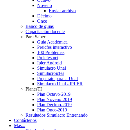
Octavo
Noveno
Enviar archivo
Décimo
Once
Banco de guias
Capacitación docente
Para Saber
Guía Académica
Preicfes interactivo
100 Problemas
Preicfes.net
Ipler Android
Simulacro Unal
Simulacroicfes
Preparate para la Unal
Simulacro Unal - IPLER
PlanesTI
Plan Octavo-2019
Plan Noveno-2019
Plan Décimo-2019
Plan Once-2019
Resultados Simulacro Entrenando
Contáctenos
Mas...