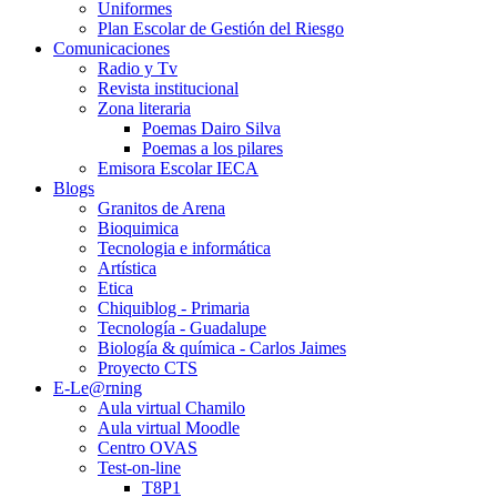
Uniformes
Plan Escolar de Gestión del Riesgo
Comunicaciones
Radio y Tv
Revista institucional
Zona literaria
Poemas Dairo Silva
Poemas a los pilares
Emisora Escolar IECA
Blogs
Granitos de Arena
Bioquimica
Tecnologia e informática
Artística
Etica
Chiquiblog - Primaria
Tecnología - Guadalupe
Biología & química - Carlos Jaimes
Proyecto CTS
E-Le@rning
Aula virtual Chamilo
Aula virtual Moodle
Centro OVAS
Test-on-line
T8P1