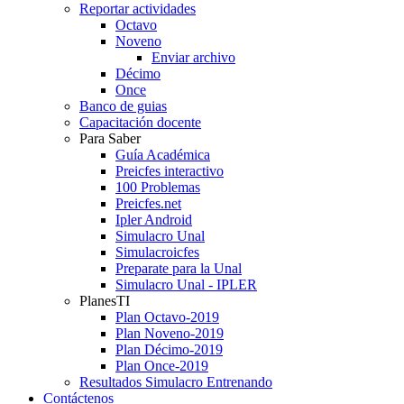
Reportar actividades
Octavo
Noveno
Enviar archivo
Décimo
Once
Banco de guias
Capacitación docente
Para Saber
Guía Académica
Preicfes interactivo
100 Problemas
Preicfes.net
Ipler Android
Simulacro Unal
Simulacroicfes
Preparate para la Unal
Simulacro Unal - IPLER
PlanesTI
Plan Octavo-2019
Plan Noveno-2019
Plan Décimo-2019
Plan Once-2019
Resultados Simulacro Entrenando
Contáctenos