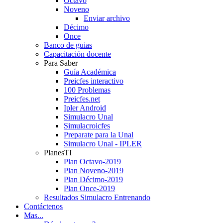
Octavo
Noveno
Enviar archivo
Décimo
Once
Banco de guias
Capacitación docente
Para Saber
Guía Académica
Preicfes interactivo
100 Problemas
Preicfes.net
Ipler Android
Simulacro Unal
Simulacroicfes
Preparate para la Unal
Simulacro Unal - IPLER
PlanesTI
Plan Octavo-2019
Plan Noveno-2019
Plan Décimo-2019
Plan Once-2019
Resultados Simulacro Entrenando
Contáctenos
Mas...