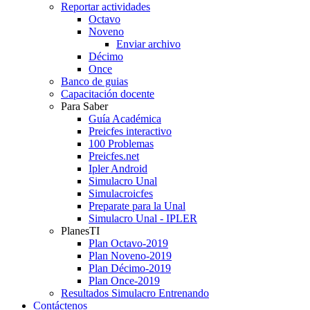
Reportar actividades
Octavo
Noveno
Enviar archivo
Décimo
Once
Banco de guias
Capacitación docente
Para Saber
Guía Académica
Preicfes interactivo
100 Problemas
Preicfes.net
Ipler Android
Simulacro Unal
Simulacroicfes
Preparate para la Unal
Simulacro Unal - IPLER
PlanesTI
Plan Octavo-2019
Plan Noveno-2019
Plan Décimo-2019
Plan Once-2019
Resultados Simulacro Entrenando
Contáctenos