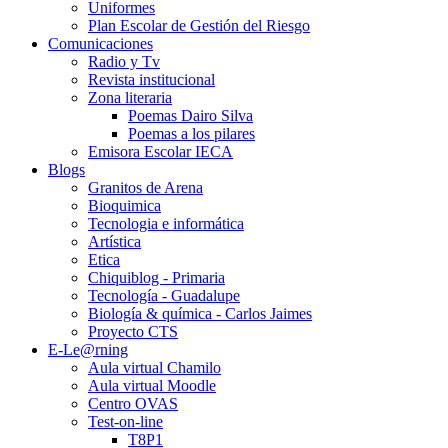
Uniformes
Plan Escolar de Gestión del Riesgo
Comunicaciones
Radio y Tv
Revista institucional
Zona literaria
Poemas Dairo Silva
Poemas a los pilares
Emisora Escolar IECA
Blogs
Granitos de Arena
Bioquimica
Tecnologia e informática
Artística
Etica
Chiquiblog - Primaria
Tecnología - Guadalupe
Biología & química - Carlos Jaimes
Proyecto CTS
E-Le@rning
Aula virtual Chamilo
Aula virtual Moodle
Centro OVAS
Test-on-line
T8P1