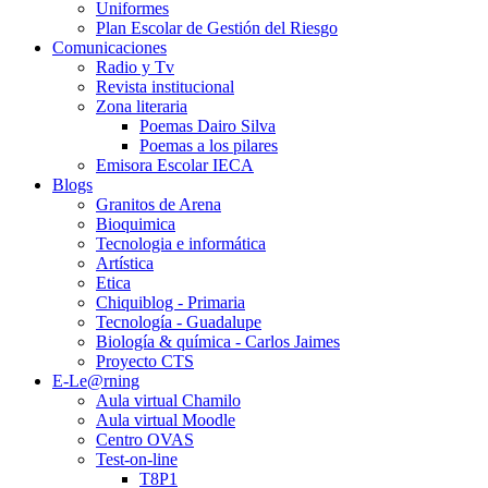
Uniformes
Plan Escolar de Gestión del Riesgo
Comunicaciones
Radio y Tv
Revista institucional
Zona literaria
Poemas Dairo Silva
Poemas a los pilares
Emisora Escolar IECA
Blogs
Granitos de Arena
Bioquimica
Tecnologia e informática
Artística
Etica
Chiquiblog - Primaria
Tecnología - Guadalupe
Biología & química - Carlos Jaimes
Proyecto CTS
E-Le@rning
Aula virtual Chamilo
Aula virtual Moodle
Centro OVAS
Test-on-line
T8P1