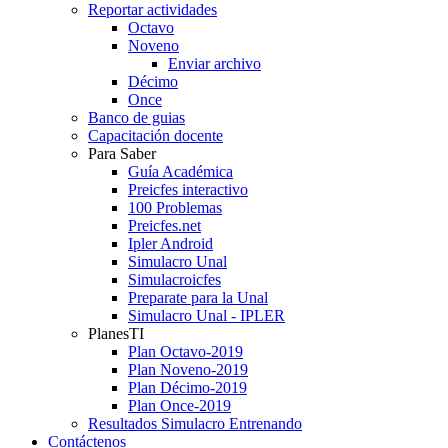
Reportar actividades
Octavo
Noveno
Enviar archivo
Décimo
Once
Banco de guias
Capacitación docente
Para Saber
Guía Académica
Preicfes interactivo
100 Problemas
Preicfes.net
Ipler Android
Simulacro Unal
Simulacroicfes
Preparate para la Unal
Simulacro Unal - IPLER
PlanesTI
Plan Octavo-2019
Plan Noveno-2019
Plan Décimo-2019
Plan Once-2019
Resultados Simulacro Entrenando
Contáctenos