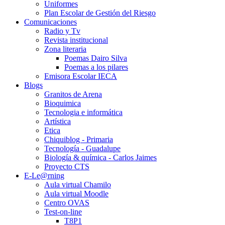
Uniformes
Plan Escolar de Gestión del Riesgo
Comunicaciones
Radio y Tv
Revista institucional
Zona literaria
Poemas Dairo Silva
Poemas a los pilares
Emisora Escolar IECA
Blogs
Granitos de Arena
Bioquimica
Tecnologia e informática
Artística
Etica
Chiquiblog - Primaria
Tecnología - Guadalupe
Biología & química - Carlos Jaimes
Proyecto CTS
E-Le@rning
Aula virtual Chamilo
Aula virtual Moodle
Centro OVAS
Test-on-line
T8P1