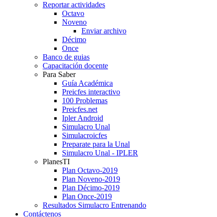
Reportar actividades
Octavo
Noveno
Enviar archivo
Décimo
Once
Banco de guias
Capacitación docente
Para Saber
Guía Académica
Preicfes interactivo
100 Problemas
Preicfes.net
Ipler Android
Simulacro Unal
Simulacroicfes
Preparate para la Unal
Simulacro Unal - IPLER
PlanesTI
Plan Octavo-2019
Plan Noveno-2019
Plan Décimo-2019
Plan Once-2019
Resultados Simulacro Entrenando
Contáctenos