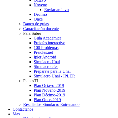
Octavo
Noveno
Enviar archivo
Décimo
Once
Banco de guias
Capacitación docente
Para Saber
Guía Académica
Preicfes interactivo
100 Problemas
Preicfes.net
Ipler Android
Simulacro Unal
Simulacroicfes
Preparate para la Unal
Simulacro Unal - IPLER
PlanesTI
Plan Octavo-2019
Plan Noveno-2019
Plan Décimo-2019
Plan Once-2019
Resultados Simulacro Entrenando
Contáctenos
Mas...