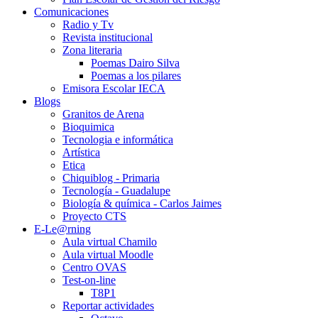
Comunicaciones
Radio y Tv
Revista institucional
Zona literaria
Poemas Dairo Silva
Poemas a los pilares
Emisora Escolar IECA
Blogs
Granitos de Arena
Bioquimica
Tecnologia e informática
Artística
Etica
Chiquiblog - Primaria
Tecnología - Guadalupe
Biología & química - Carlos Jaimes
Proyecto CTS
E-Le@rning
Aula virtual Chamilo
Aula virtual Moodle
Centro OVAS
Test-on-line
T8P1
Reportar actividades