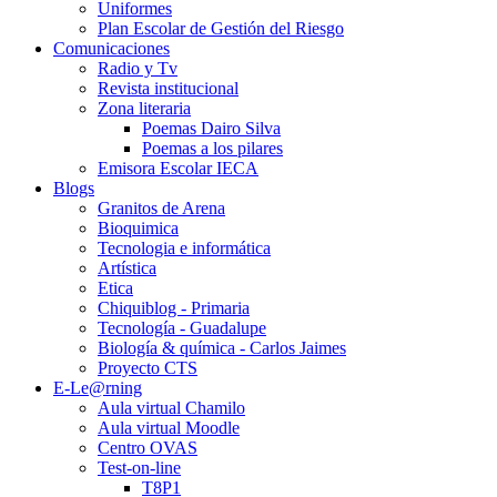
Uniformes
Plan Escolar de Gestión del Riesgo
Comunicaciones
Radio y Tv
Revista institucional
Zona literaria
Poemas Dairo Silva
Poemas a los pilares
Emisora Escolar IECA
Blogs
Granitos de Arena
Bioquimica
Tecnologia e informática
Artística
Etica
Chiquiblog - Primaria
Tecnología - Guadalupe
Biología & química - Carlos Jaimes
Proyecto CTS
E-Le@rning
Aula virtual Chamilo
Aula virtual Moodle
Centro OVAS
Test-on-line
T8P1