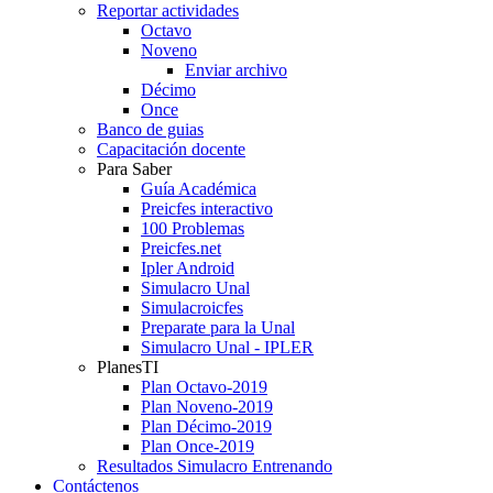
Reportar actividades
Octavo
Noveno
Enviar archivo
Décimo
Once
Banco de guias
Capacitación docente
Para Saber
Guía Académica
Preicfes interactivo
100 Problemas
Preicfes.net
Ipler Android
Simulacro Unal
Simulacroicfes
Preparate para la Unal
Simulacro Unal - IPLER
PlanesTI
Plan Octavo-2019
Plan Noveno-2019
Plan Décimo-2019
Plan Once-2019
Resultados Simulacro Entrenando
Contáctenos