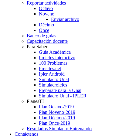
Reportar actividades
Octavo
Noveno
Enviar archivo
Décimo
Once
Banco de guias
Capacitación docente
Para Saber
Guía Académica
Preicfes interactivo
100 Problemas
Preicfes.net
Ipler Android
Simulacro Unal
Simulacroicfes
Preparate para la Unal
Simulacro Unal - IPLER
PlanesTI
Plan Octavo-2019
Plan Noveno-2019
Plan Décimo-2019
Plan Once-2019
Resultados Simulacro Entrenando
Contáctenos