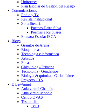
Uniformes
Plan Escolar de Gestión del Riesgo
Comunicaciones
Radio y Tv
Revista institucional
Zona literaria
Poemas Dairo Silva
Poemas a los pilares
Emisora Escolar IECA
Blogs
Granitos de Arena
Bioquimica
Tecnologia e informática
Artística
Etica
Chiquiblog - Primaria
Tecnología - Guadalupe
Biología & química - Carlos Jaimes
Proyecto CTS
E-Le@rning
Aula virtual Chamilo
Aula virtual Moodle
Centro OVAS
Test-on-line
T8P1