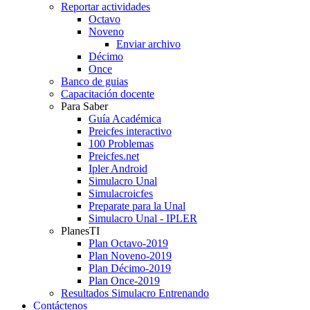
Reportar actividades
Octavo
Noveno
Enviar archivo
Décimo
Once
Banco de guias
Capacitación docente
Para Saber
Guía Académica
Preicfes interactivo
100 Problemas
Preicfes.net
Ipler Android
Simulacro Unal
Simulacroicfes
Preparate para la Unal
Simulacro Unal - IPLER
PlanesTI
Plan Octavo-2019
Plan Noveno-2019
Plan Décimo-2019
Plan Once-2019
Resultados Simulacro Entrenando
Contáctenos