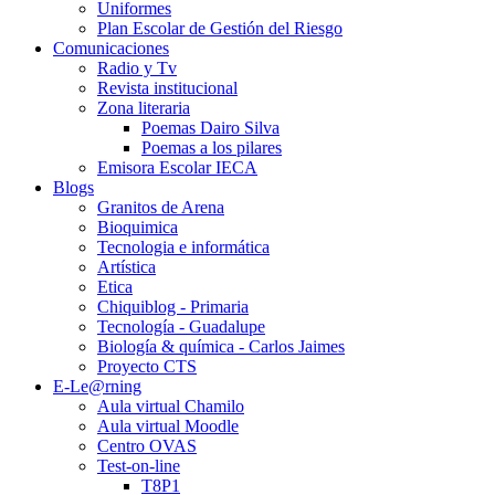
Uniformes
Plan Escolar de Gestión del Riesgo
Comunicaciones
Radio y Tv
Revista institucional
Zona literaria
Poemas Dairo Silva
Poemas a los pilares
Emisora Escolar IECA
Blogs
Granitos de Arena
Bioquimica
Tecnologia e informática
Artística
Etica
Chiquiblog - Primaria
Tecnología - Guadalupe
Biología & química - Carlos Jaimes
Proyecto CTS
E-Le@rning
Aula virtual Chamilo
Aula virtual Moodle
Centro OVAS
Test-on-line
T8P1