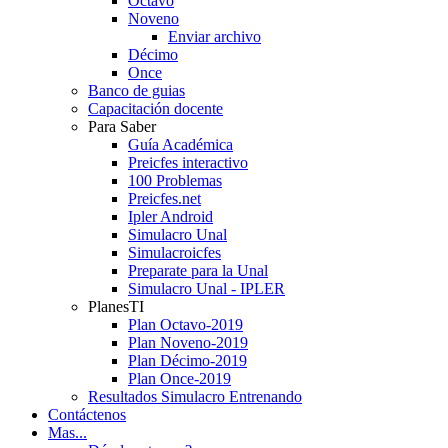
Octavo
Noveno
Enviar archivo
Décimo
Once
Banco de guias
Capacitación docente
Para Saber
Guía Académica
Preicfes interactivo
100 Problemas
Preicfes.net
Ipler Android
Simulacro Unal
Simulacroicfes
Preparate para la Unal
Simulacro Unal - IPLER
PlanesTI
Plan Octavo-2019
Plan Noveno-2019
Plan Décimo-2019
Plan Once-2019
Resultados Simulacro Entrenando
Contáctenos
Mas...