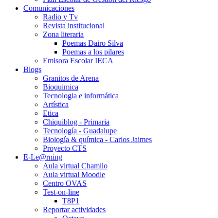
Comunicaciones
Radio y Tv
Revista institucional
Zona literaria
Poemas Dairo Silva
Poemas a los pilares
Emisora Escolar IECA
Blogs
Granitos de Arena
Bioquimica
Tecnologia e informática
Artística
Etica
Chiquiblog - Primaria
Tecnología - Guadalupe
Biología & química - Carlos Jaimes
Proyecto CTS
E-Le@rning
Aula virtual Chamilo
Aula virtual Moodle
Centro OVAS
Test-on-line
T8P1
Reportar actividades