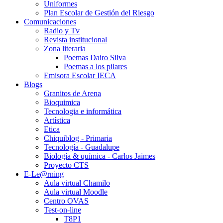
Uniformes
Plan Escolar de Gestión del Riesgo
Comunicaciones
Radio y Tv
Revista institucional
Zona literaria
Poemas Dairo Silva
Poemas a los pilares
Emisora Escolar IECA
Blogs
Granitos de Arena
Bioquimica
Tecnologia e informática
Artística
Etica
Chiquiblog - Primaria
Tecnología - Guadalupe
Biología & química - Carlos Jaimes
Proyecto CTS
E-Le@rning
Aula virtual Chamilo
Aula virtual Moodle
Centro OVAS
Test-on-line
T8P1