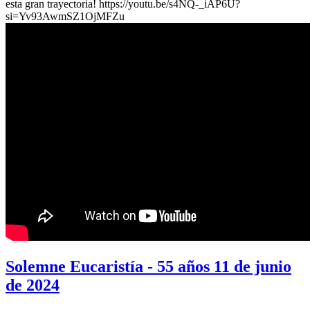
esta gran trayectoria! https://youtu.be/s4NQ-_iAP6U?
si=Yv93AwmSZ1OjMFZu
Solemne Eucaristía - 55 años 11 de junio
de 2024