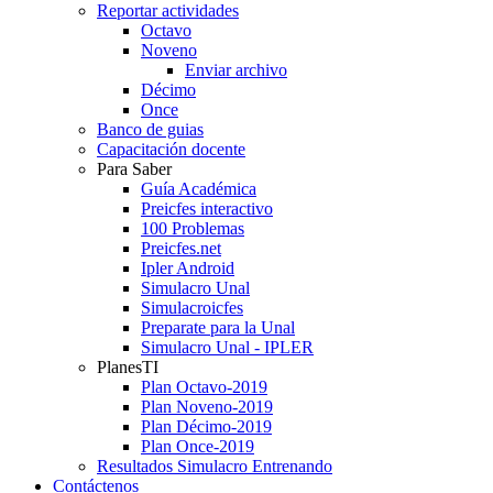
Reportar actividades
Octavo
Noveno
Enviar archivo
Décimo
Once
Banco de guias
Capacitación docente
Para Saber
Guía Académica
Preicfes interactivo
100 Problemas
Preicfes.net
Ipler Android
Simulacro Unal
Simulacroicfes
Preparate para la Unal
Simulacro Unal - IPLER
PlanesTI
Plan Octavo-2019
Plan Noveno-2019
Plan Décimo-2019
Plan Once-2019
Resultados Simulacro Entrenando
Contáctenos