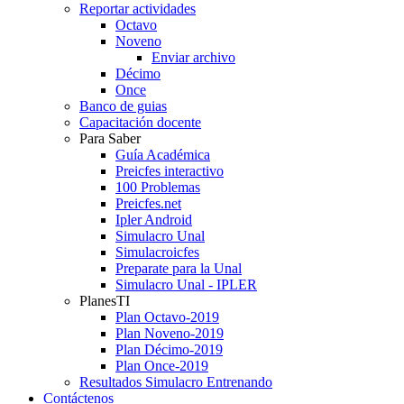
Reportar actividades
Octavo
Noveno
Enviar archivo
Décimo
Once
Banco de guias
Capacitación docente
Para Saber
Guía Académica
Preicfes interactivo
100 Problemas
Preicfes.net
Ipler Android
Simulacro Unal
Simulacroicfes
Preparate para la Unal
Simulacro Unal - IPLER
PlanesTI
Plan Octavo-2019
Plan Noveno-2019
Plan Décimo-2019
Plan Once-2019
Resultados Simulacro Entrenando
Contáctenos