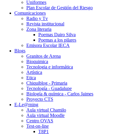
Uniformes
Plan Escolar de Gestión del Riesgo
Comunicaciones
Radio y Tv
Revista institucional
Zona literaria
Poemas Dairo Silva
Poemas a los pilares
Emisora Escolar IECA
Blogs
Granitos de Arena
Bioquimica
Tecnologia e informática
Artística
Etica
Chiquiblog - Primaria
Tecnología - Guadalupe
Biología & química - Carlos Jaimes
Proyecto CTS
E-Le@rning
Aula virtual Chamilo
Aula virtual Moodle
Centro OVAS
Test-on-line
T8P1