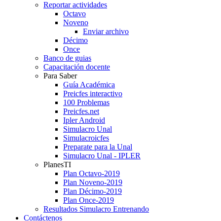
Reportar actividades
Octavo
Noveno
Enviar archivo
Décimo
Once
Banco de guias
Capacitación docente
Para Saber
Guía Académica
Preicfes interactivo
100 Problemas
Preicfes.net
Ipler Android
Simulacro Unal
Simulacroicfes
Preparate para la Unal
Simulacro Unal - IPLER
PlanesTI
Plan Octavo-2019
Plan Noveno-2019
Plan Décimo-2019
Plan Once-2019
Resultados Simulacro Entrenando
Contáctenos