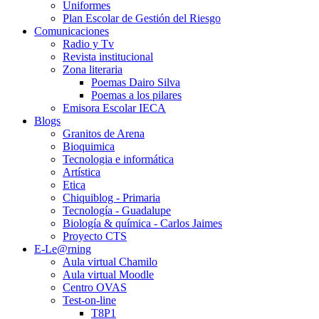
Uniformes
Plan Escolar de Gestión del Riesgo
Comunicaciones
Radio y Tv
Revista institucional
Zona literaria
Poemas Dairo Silva
Poemas a los pilares
Emisora Escolar IECA
Blogs
Granitos de Arena
Bioquimica
Tecnologia e informática
Artística
Etica
Chiquiblog - Primaria
Tecnología - Guadalupe
Biología & química - Carlos Jaimes
Proyecto CTS
E-Le@rning
Aula virtual Chamilo
Aula virtual Moodle
Centro OVAS
Test-on-line
T8P1