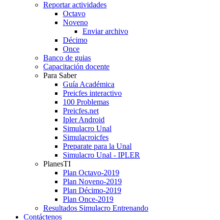
Reportar actividades
Octavo
Noveno
Enviar archivo
Décimo
Once
Banco de guias
Capacitación docente
Para Saber
Guía Académica
Preicfes interactivo
100 Problemas
Preicfes.net
Ipler Android
Simulacro Unal
Simulacroicfes
Preparate para la Unal
Simulacro Unal - IPLER
PlanesTI
Plan Octavo-2019
Plan Noveno-2019
Plan Décimo-2019
Plan Once-2019
Resultados Simulacro Entrenando
Contáctenos