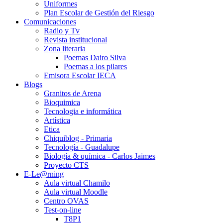
Uniformes
Plan Escolar de Gestión del Riesgo
Comunicaciones
Radio y Tv
Revista institucional
Zona literaria
Poemas Dairo Silva
Poemas a los pilares
Emisora Escolar IECA
Blogs
Granitos de Arena
Bioquimica
Tecnologia e informática
Artística
Etica
Chiquiblog - Primaria
Tecnología - Guadalupe
Biología & química - Carlos Jaimes
Proyecto CTS
E-Le@rning
Aula virtual Chamilo
Aula virtual Moodle
Centro OVAS
Test-on-line
T8P1