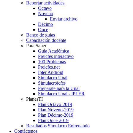
Reportar actividades
Octavo
Noveno
Enviar archivo
Décimo
Once
Banco de guias
Capacitación docente
Para Saber
Guía Académica
Preicfes interactivo
100 Problemas
Preicfes.net
Ipler Android
Simulacro Unal
Simulacroicfes
Preparate para la Unal
Simulacro Unal - IPLER
PlanesTI
Plan Octavo-2019
Plan Noveno-2019
Plan Décimo-2019
Plan Once-2019
Resultados Simulacro Entrenando
Contáctenos