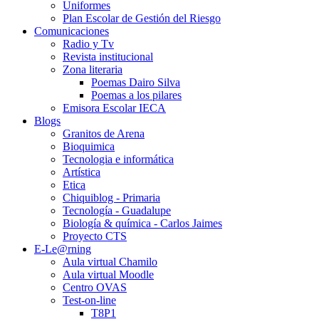
Uniformes
Plan Escolar de Gestión del Riesgo
Comunicaciones
Radio y Tv
Revista institucional
Zona literaria
Poemas Dairo Silva
Poemas a los pilares
Emisora Escolar IECA
Blogs
Granitos de Arena
Bioquimica
Tecnologia e informática
Artística
Etica
Chiquiblog - Primaria
Tecnología - Guadalupe
Biología & química - Carlos Jaimes
Proyecto CTS
E-Le@rning
Aula virtual Chamilo
Aula virtual Moodle
Centro OVAS
Test-on-line
T8P1