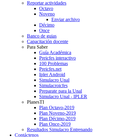
Reportar actividades
Octavo
Noveno
Enviar archivo
Décimo
Once
Banco de guias
Capacitación docente
Para Saber
Guía Académica
Preicfes interactivo
100 Problemas
Preicfes.net
Ipler Android
Simulacro Unal
Simulacroicfes
Preparate para la Unal
Simulacro Unal - IPLER
PlanesTI
Plan Octavo-2019
Plan Noveno-2019
Plan Décimo-2019
Plan Once-2019
Resultados Simulacro Entrenando
Contáctenos