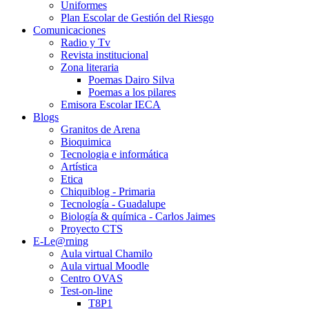
Uniformes
Plan Escolar de Gestión del Riesgo
Comunicaciones
Radio y Tv
Revista institucional
Zona literaria
Poemas Dairo Silva
Poemas a los pilares
Emisora Escolar IECA
Blogs
Granitos de Arena
Bioquimica
Tecnologia e informática
Artística
Etica
Chiquiblog - Primaria
Tecnología - Guadalupe
Biología & química - Carlos Jaimes
Proyecto CTS
E-Le@rning
Aula virtual Chamilo
Aula virtual Moodle
Centro OVAS
Test-on-line
T8P1