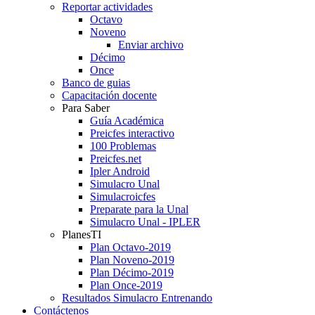
Reportar actividades
Octavo
Noveno
Enviar archivo
Décimo
Once
Banco de guias
Capacitación docente
Para Saber
Guía Académica
Preicfes interactivo
100 Problemas
Preicfes.net
Ipler Android
Simulacro Unal
Simulacroicfes
Preparate para la Unal
Simulacro Unal - IPLER
PlanesTI
Plan Octavo-2019
Plan Noveno-2019
Plan Décimo-2019
Plan Once-2019
Resultados Simulacro Entrenando
Contáctenos