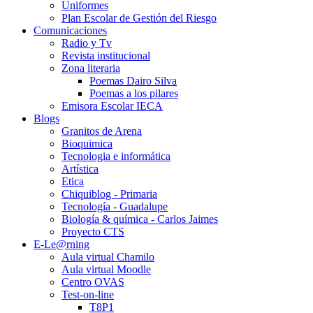
Uniformes
Plan Escolar de Gestión del Riesgo
Comunicaciones
Radio y Tv
Revista institucional
Zona literaria
Poemas Dairo Silva
Poemas a los pilares
Emisora Escolar IECA
Blogs
Granitos de Arena
Bioquimica
Tecnologia e informática
Artística
Etica
Chiquiblog - Primaria
Tecnología - Guadalupe
Biología & química - Carlos Jaimes
Proyecto CTS
E-Le@rning
Aula virtual Chamilo
Aula virtual Moodle
Centro OVAS
Test-on-line
T8P1