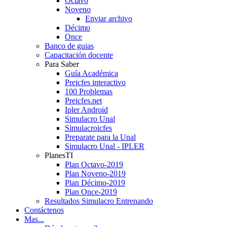
Octavo
Noveno
Enviar archivo
Décimo
Once
Banco de guias
Capacitación docente
Para Saber
Guía Académica
Preicfes interactivo
100 Problemas
Preicfes.net
Ipler Android
Simulacro Unal
Simulacroicfes
Preparate para la Unal
Simulacro Unal - IPLER
PlanesTI
Plan Octavo-2019
Plan Noveno-2019
Plan Décimo-2019
Plan Once-2019
Resultados Simulacro Entrenando
Contáctenos
Mas...