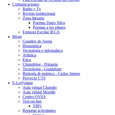
Comunicaciones
Radio y Tv
Revista institucional
Zona literaria
Poemas Dairo Silva
Poemas a los pilares
Emisora Escolar IECA
Blogs
Granitos de Arena
Bioquimica
Tecnologia e informática
Artística
Etica
Chiquiblog - Primaria
Tecnología - Guadalupe
Biología & química - Carlos Jaimes
Proyecto CTS
E-Le@rning
Aula virtual Chamilo
Aula virtual Moodle
Centro OVAS
Test-on-line
T8P1
Reportar actividades