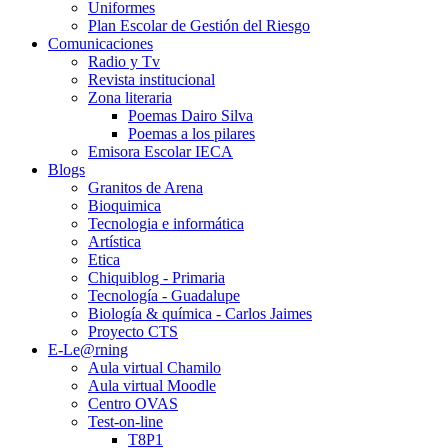
Uniformes
Plan Escolar de Gestión del Riesgo
Comunicaciones
Radio y Tv
Revista institucional
Zona literaria
Poemas Dairo Silva
Poemas a los pilares
Emisora Escolar IECA
Blogs
Granitos de Arena
Bioquimica
Tecnologia e informática
Artística
Etica
Chiquiblog - Primaria
Tecnología - Guadalupe
Biología & química - Carlos Jaimes
Proyecto CTS
E-Le@rning
Aula virtual Chamilo
Aula virtual Moodle
Centro OVAS
Test-on-line
T8P1