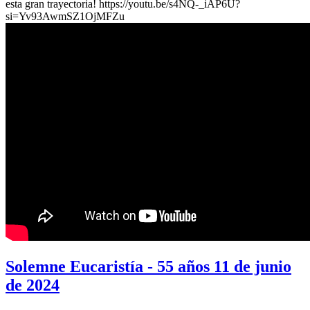
esta gran trayectoria! https://youtu.be/s4NQ-_iAP6U?
si=Yv93AwmSZ1OjMFZu
Solemne Eucaristía - 55 años 11 de junio
de 2024