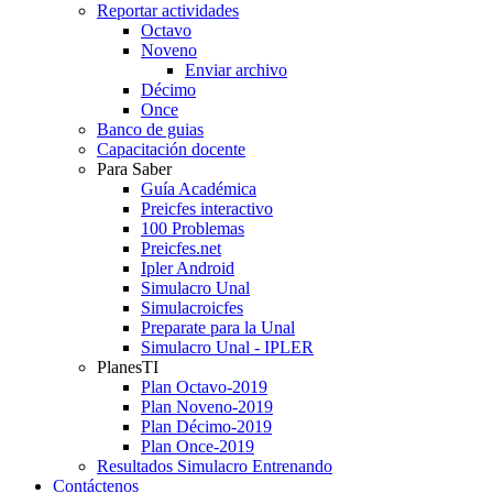
Reportar actividades
Octavo
Noveno
Enviar archivo
Décimo
Once
Banco de guias
Capacitación docente
Para Saber
Guía Académica
Preicfes interactivo
100 Problemas
Preicfes.net
Ipler Android
Simulacro Unal
Simulacroicfes
Preparate para la Unal
Simulacro Unal - IPLER
PlanesTI
Plan Octavo-2019
Plan Noveno-2019
Plan Décimo-2019
Plan Once-2019
Resultados Simulacro Entrenando
Contáctenos