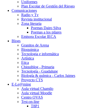
Uniformes
Plan Escolar de Gestión del Riesgo
Comunicaciones
Radio y Tv
Revista institucional
Zona literaria
Poemas Dairo Silva
Poemas a los pilares
Emisora Escolar IECA
Blogs
Granitos de Arena
Bioquimica
Tecnologia e informática
Artística
Etica
Chiquiblog - Primaria
Tecnología - Guadalupe
Biología & química - Carlos Jaimes
Proyecto CTS
E-Le@rning
Aula virtual Chamilo
Aula virtual Moodle
Centro OVAS
Test-on-line
T8P1