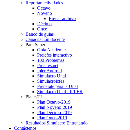
Reportar actividades
Octavo
Noveno
Enviar archivo
Décimo
Once
Banco de guias
Capacitación docente
Para Saber
Guía Académica
Preicfes interactivo
100 Problemas
Preicfes.net
Ipler Android
Simulacro Unal
Simulacroicfes
Preparate para la Unal
Simulacro Unal - IPLER
PlanesTI
Plan Octavo-2019
Plan Noveno-2019
Plan Décimo-2019
Plan Once-2019
Resultados Simulacro Entrenando
Contáctenos