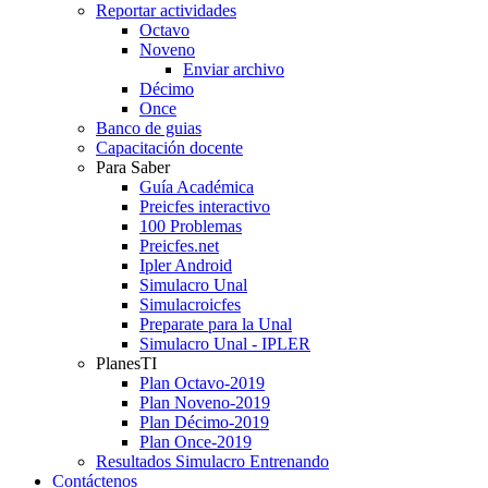
Reportar actividades
Octavo
Noveno
Enviar archivo
Décimo
Once
Banco de guias
Capacitación docente
Para Saber
Guía Académica
Preicfes interactivo
100 Problemas
Preicfes.net
Ipler Android
Simulacro Unal
Simulacroicfes
Preparate para la Unal
Simulacro Unal - IPLER
PlanesTI
Plan Octavo-2019
Plan Noveno-2019
Plan Décimo-2019
Plan Once-2019
Resultados Simulacro Entrenando
Contáctenos