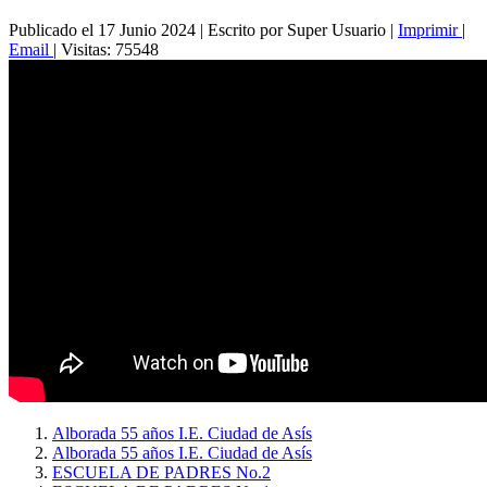
Publicado el 17 Junio 2024
|
Escrito por Super Usuario
|
Imprimir
|
Email
|
Visitas: 75548
Alborada 55 años I.E. Ciudad de Asís
Alborada 55 años I.E. Ciudad de Asís
ESCUELA DE PADRES No.2