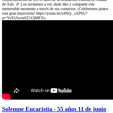
de Asís. 🎉 Los invitamos a ver, darle like y compartir este
memorable momento a través de sus contactos. ¡Celebremos juntos
esta gran trayectoria! https://youtu.be/s4NQ-_iAP6U?
si=Yv93AwmSZ1OjMFZu
Solemne Eucaristía - 55 años 11 de junio