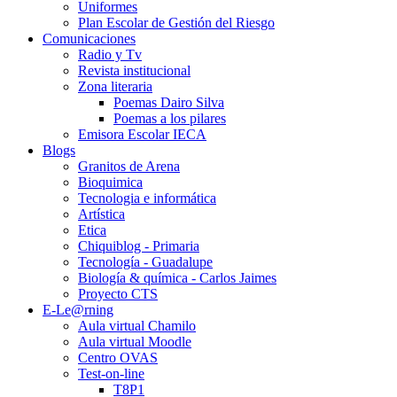
Uniformes
Plan Escolar de Gestión del Riesgo
Comunicaciones
Radio y Tv
Revista institucional
Zona literaria
Poemas Dairo Silva
Poemas a los pilares
Emisora Escolar IECA
Blogs
Granitos de Arena
Bioquimica
Tecnologia e informática
Artística
Etica
Chiquiblog - Primaria
Tecnología - Guadalupe
Biología & química - Carlos Jaimes
Proyecto CTS
E-Le@rning
Aula virtual Chamilo
Aula virtual Moodle
Centro OVAS
Test-on-line
T8P1