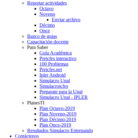
Reportar actividades
Octavo
Noveno
Enviar archivo
Décimo
Once
Banco de guias
Capacitación docente
Para Saber
Guía Académica
Preicfes interactivo
100 Problemas
Preicfes.net
Ipler Android
Simulacro Unal
Simulacroicfes
Preparate para la Unal
Simulacro Unal - IPLER
PlanesTI
Plan Octavo-2019
Plan Noveno-2019
Plan Décimo-2019
Plan Once-2019
Resultados Simulacro Entrenando
Contáctenos