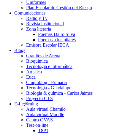
Uniformes
Plan Escolar de Gestión del Riesgo
Comunicaciones
Radio y Tv
Revista institucional
Zona literaria
Poemas Dairo Silva
Poemas a los pilares
Emisora Escolar IECA
Blogs
Granitos de Arena
Bioquimica
Tecnologia e informática
Artística
Etica
Chiquiblog - Primaria
Tecnología - Guadalupe
Biología & química - Carlos Jaimes
Proyecto CTS
E-Le@rning
Aula virtual Chamilo
Aula virtual Moodle
Centro OVAS
Test-on-line
T8P1