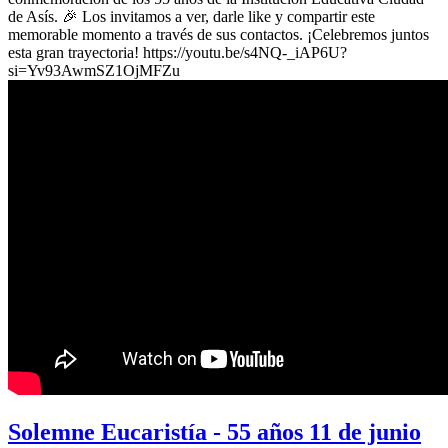
de Asís. 🎉 Los invitamos a ver, darle like y compartir este
memorable momento a través de sus contactos. ¡Celebremos juntos
esta gran trayectoria! https://youtu.be/s4NQ-_iAP6U?
si=Yv93AwmSZ1OjMFZu
Solemne Eucaristía - 55 años 11 de junio