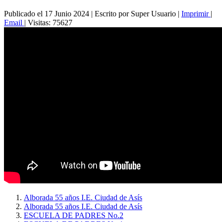
Publicado el 17 Junio 2024
|
Escrito por Super Usuario
|
Imprimir
|
Email
|
Visitas: 75627
Alborada 55 años I.E. Ciudad de Asís
Alborada 55 años I.E. Ciudad de Asís
ESCUELA DE PADRES No.2